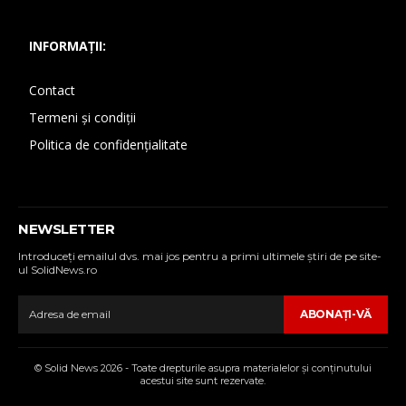
INFORMAȚII:
Contact
Termeni și condiții
Politica de confidențialitate
NEWSLETTER
Introduceţi emailul dvs. mai jos pentru a primi ultimele ştiri de pe site-
ul SolidNews.ro
ABONAŢI-VĂ
© Solid News 2026 - Toate drepturile asupra materialelor şi conţinutului
acestui site sunt rezervate.