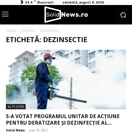
C
24.4
București
sâmbătă, august 8, 2026
Acasă
Etichete
Dezinsectie
ETICHETĂ: DEZINSECTIE
ALTE ŞTIRI
S-A VOTAT PROGRAMUL UNITAR DE ACȚIUNE
PENTRU DERATIZARE ȘI DEZINFECȚIE AL...
Solid News
-
mai 19, 2021