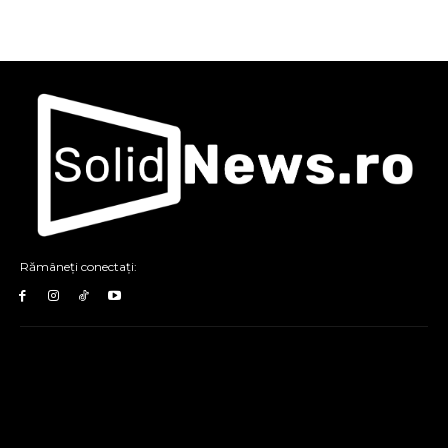
Rămâneți conectați: