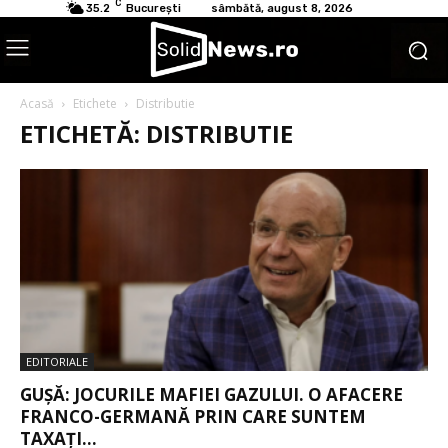
C
35.2
București
sâmbătă, august 8, 2026
Acasă
Etichete
Distributie
ETICHETĂ: DISTRIBUTIE
EDITORIALE
GUȘĂ: JOCURILE MAFIEI GAZULUI. O AFACERE
FRANCO-GERMANĂ PRIN CARE SUNTEM
TAXAȚI...