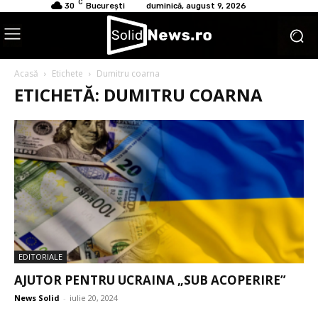
C
30
București
duminică, august 9, 2026
Acasă
Etichete
Dumitru coarna
ETICHETĂ: DUMITRU COARNA
EDITORIALE
AJUTOR PENTRU UCRAINA „SUB ACOPERIRE”
News Solid
-
iulie 20, 2024