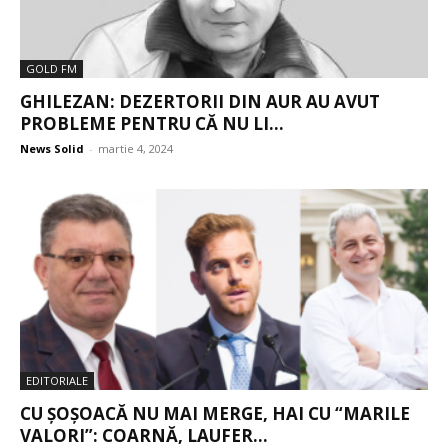
GOLD FM
GHILEZAN: DEZERTORII DIN AUR AU AVUT
PROBLEME PENTRU CĂ NU LI...
News Solid
-
martie 4, 2024
EDITORIALE
CU ȘOȘOACĂ NU MAI MERGE, HAI CU “MARILE
VALORI”: COARNĂ, LAUFER...