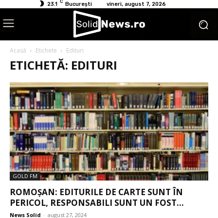
C
23.1
București
vineri, august 7, 2026
Acasă
Etichete
Edituri
ETICHETĂ: EDITURI
GOLD FM
ROMOȘAN: EDITURILE DE CARTE SUNT ÎN
PERICOL, RESPONSABILI SUNT UN FOST...
News Solid
-
august 27, 2024