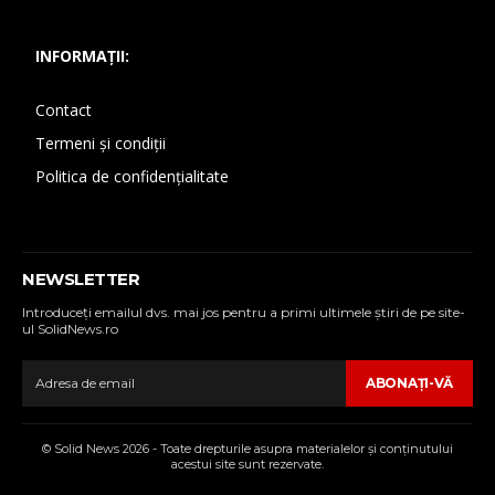
INFORMAȚII:
Contact
Termeni și condiții
Politica de confidențialitate
NEWSLETTER
Introduceţi emailul dvs. mai jos pentru a primi ultimele ştiri de pe site-
ul SolidNews.ro
ABONAŢI-VĂ
© Solid News 2026 - Toate drepturile asupra materialelor şi conţinutului
acestui site sunt rezervate.