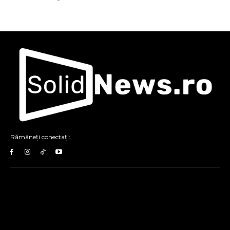
Rămâneți conectați: