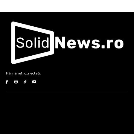
Rămâneți conectați: