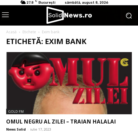
C
27.8
București
sâmbătă, august 8, 2026
Acasă
Etichete
Exim bank
ETICHETĂ: EXIM BANK
GOLD FM
OMUL NEGRU AL ZILEI – TRAIAN HALALAI
News Solid
-
iulie 17, 2023