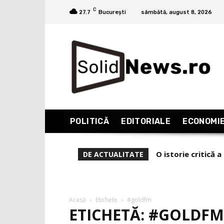
C
27.7
București
sâmbătă, august 8, 2026
POLITICĂ
EDITORIALE
ECONOMI
O istorie critică a 
De ce l-a demis Ze
DE ACTUALITATE
Acasă
Etichete
#goldfm
ETICHETĂ: #GOLDFM