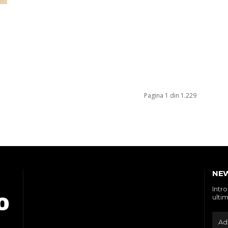
Pagina 1 din 1.229
NE
Intr
ultim