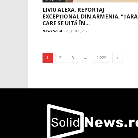
LIVIU ALEXA, REPORTAJ
EXCEPȚIONAL DIN ARMENIA, “ȚARA
CARE SE UITĂ ÎN...
News Solid
-
august 6, 2026
...
1
2
3
1.229