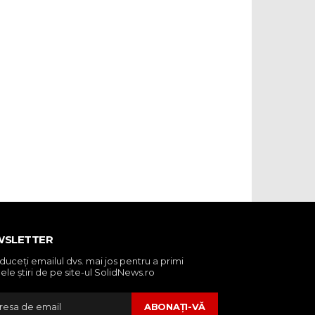
WSLETTER
oduceţi emailul dvs. mai jos pentru a primi
ele ştiri de pe site-ul SolidNews.ro
ABONAŢI-VĂ