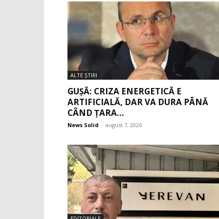
ALTE ŞTIRI
GUȘĂ: CRIZA ENERGETICĂ E
ARTIFICIALĂ, DAR VA DURA PÂNĂ
CÂND ȚARA...
News Solid
-
august 7, 2026
EDITORIALE