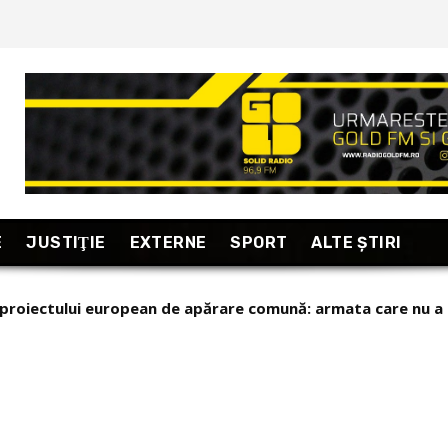
E
JUSTIŢIE
EXTERNE
SPORT
ALTE ŞTIRI
proiectului european de apărare comună: armata care nu a pu
lenski pe popularul Ministru al Apărării