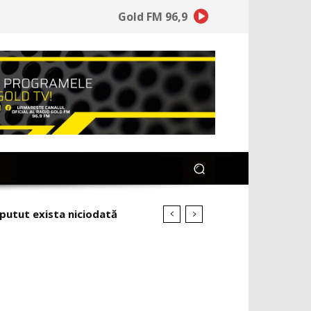
Gold FM 96,9
tut exista niciodată