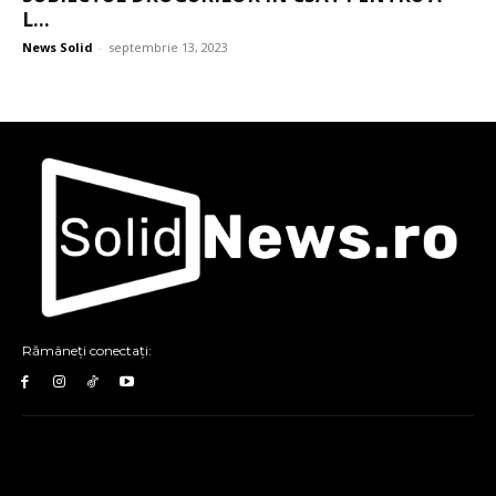
L...
News Solid
-
septembrie 13, 2023
Rămâneți conectați: