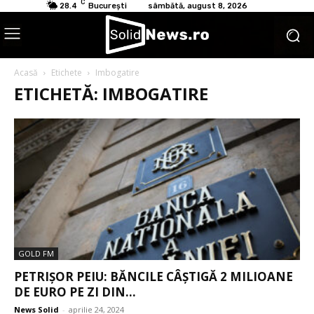
C
28.4
București
sâmbătă, august 8, 2026
Acasă
Etichete
Imbogatire
ETICHETĂ: IMBOGATIRE
GOLD FM
PETRIȘOR PEIU: BĂNCILE CÂȘTIGĂ 2 MILIOANE
DE EURO PE ZI DIN...
News Solid
-
aprilie 24, 2024