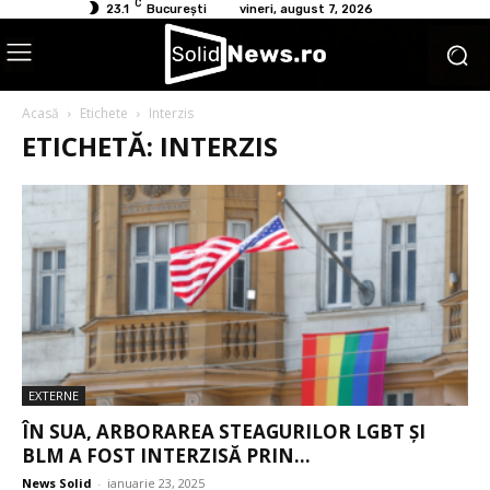
C
23.1
București
vineri, august 7, 2026
Acasă
Etichete
Interzis
ETICHETĂ: INTERZIS
EXTERNE
ÎN SUA, ARBORAREA STEAGURILOR LGBT ȘI
BLM A FOST INTERZISĂ PRIN...
News Solid
-
ianuarie 23, 2025