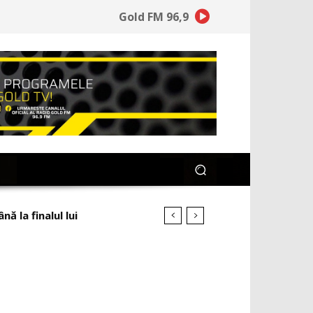
Gold FM 96,9
 la finalul lui
rarat. Credincioşii pe