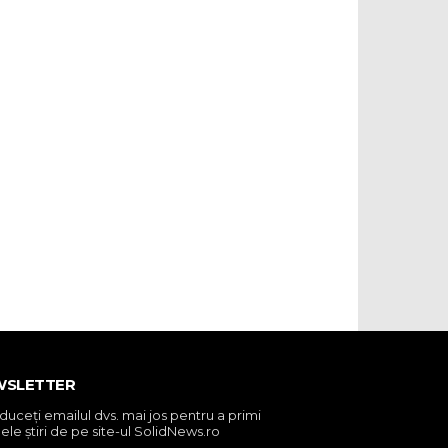
WSLETTER
oduceţi emailul dvs. mai jos pentru a primi
ele ştiri de pe site-ul SolidNews.ro