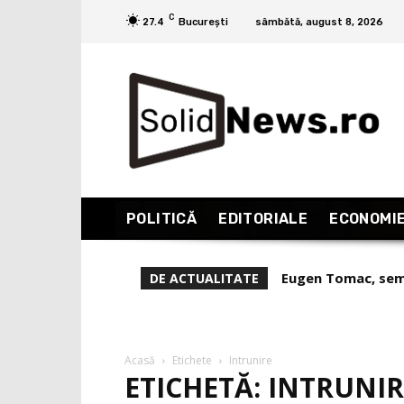
C
27.4
București
sâmbătă, august 8, 2026
POLITICĂ
EDITORIALE
ECONOMI
Eugen Tomac, semna
Liviu Alexa, rep
DE ACTUALITATE
august!”
care nu îi ştii. 
Acasă
Etichete
Intrunire
ETICHETĂ: INTRUNIR