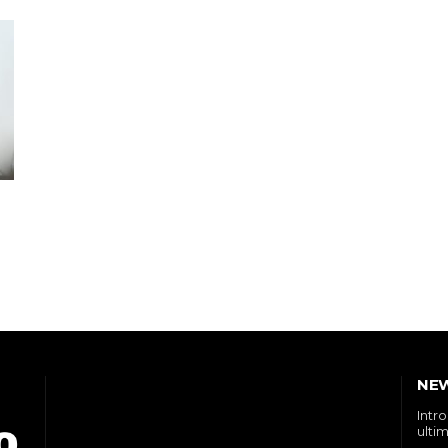
NE
Intr
ultim