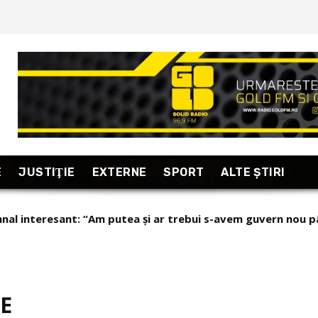
E
JUSTIŢIE
EXTERNE
SPORT
ALTE ŞTIRI
l interesant: “Am putea și ar trebui s-avem guvern nou până
ortaj din Armenia (partea 2): Poporul nǎsos cu inima cât un A
Cum stǎ Armenia cu...
E