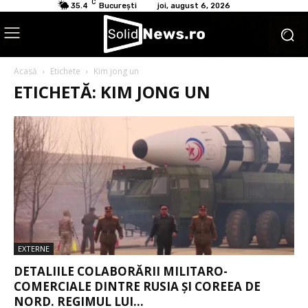
C
35.4
București
joi, august 6, 2026
Acasă
Etichete
Kim jong un
ETICHETĂ: KIM JONG UN
EXTERNE
DETALIILE COLABORĂRII MILITARO-
COMERCIALE DINTRE RUSIA ȘI COREEA DE
NORD. REGIMUL LUI...