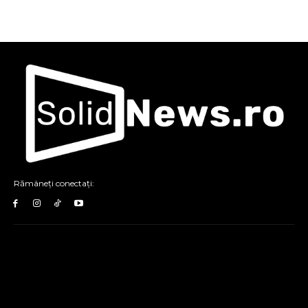
Rămâneți conectați: