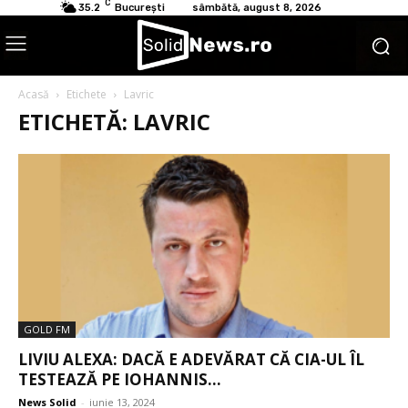
C
35.2
București
sâmbătă, august 8, 2026
Acasă
Etichete
Lavric
ETICHETĂ: LAVRIC
GOLD FM
LIVIU ALEXA: DACĂ E ADEVĂRAT CĂ CIA-UL ÎL
TESTEAZĂ PE IOHANNIS...
News Solid
-
iunie 13, 2024