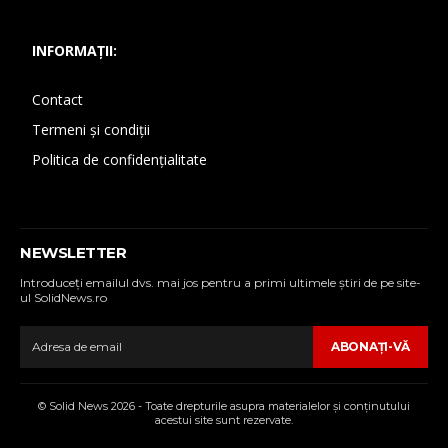
INFORMAȚII:
Contact
Termeni și condiții
Politica de confidențialitate
NEWSLETTER
Introduceţi emailul dvs. mai jos pentru a primi ultimele ştiri de pe site-
ul SolidNews.ro
ABONAŢI-VĂ
© Solid News 2026 - Toate drepturile asupra materialelor şi conţinutului
acestui site sunt rezervate.