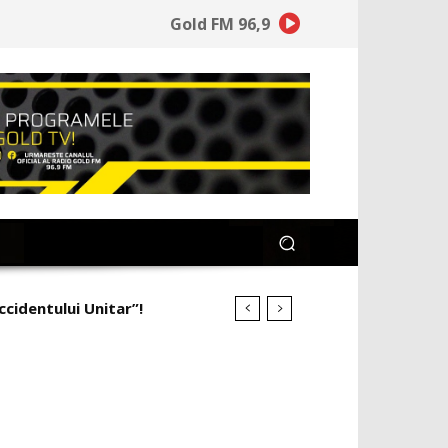
Gold FM 96,9
ccidentului Unitar”!