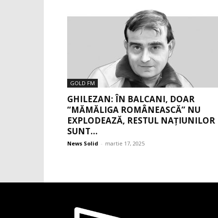
GOLD FM
GHILEZAN: ÎN BALCANI, DOAR
“MĂMĂLIGA ROMÂNEASCĂ” NU
EXPLODEAZĂ, RESTUL NAȚIUNILOR
SUNT...
News Solid
-
martie 17, 2025