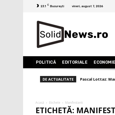
C
23.1
București
vineri, august 7, 2026
POLITICĂ
EDITORIALE
ECONOMI
Pascal Lottaz: Mar
DE ACTUALITATE
Acasă
Etichete
Manifestanti
ETICHETĂ: MANIFES