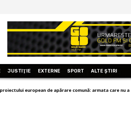
E
JUSTIŢIE
EXTERNE
SPORT
ALTE ŞTIRI
a proiectului european de apărare comună: armata care nu a
i (85). Criza din Ceuta și cum și-a plătit Marocul datoria față