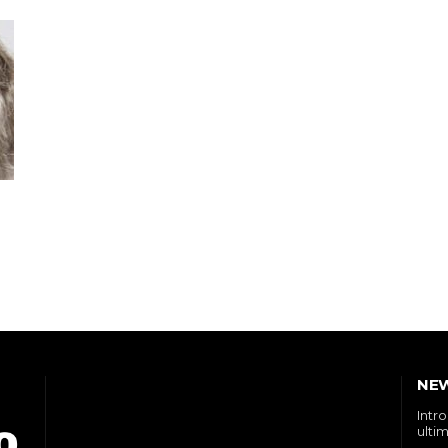
NE
Intr
ultim