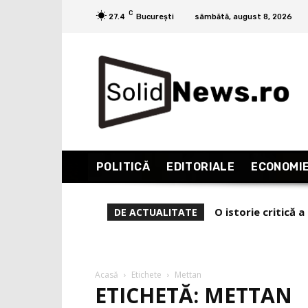
C
27.4
București
sâmbătă, august 8, 2026
POLITICĂ
EDITORIALE
ECONOMI
O istorie critică 
Geopolitica la Z
DE ACTUALITATE
Acasă
Etichete
Mettan
ETICHETĂ: METTAN