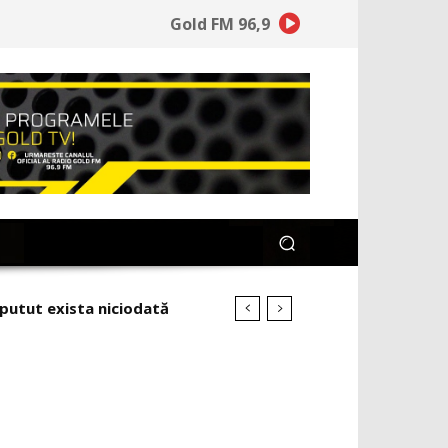
Gold FM 96,9
 putut exista niciodată
 de americani și israelieni.