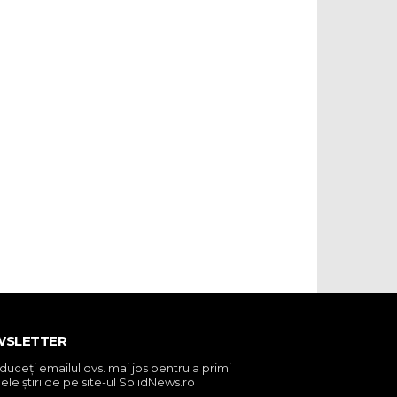
WSLETTER
oduceţi emailul dvs. mai jos pentru a primi
ele ştiri de pe site-ul SolidNews.ro