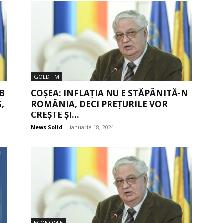
GOLD FM
B
COȘEA: INFLAȚIA NU E STĂPÂNITĂ-N
,
ROMÂNIA, DECI PREȚURILE VOR
CREȘTE ȘI...
News Solid
-
ianuarie 18, 2024
ECONOMIE