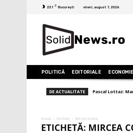
C
23.1
București
vineri, august 7, 2026
POLITICĂ
EDITORIALE
ECONOMI
Pascal Lottaz: Marea 
Liviu Alexa, repor
DE ACTUALITATE
(Partea 1)
Acasă
Etichete
Mircea cosea
ETICHETĂ: MIRCEA 