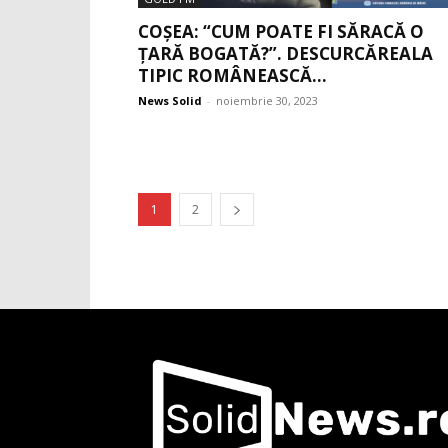
COȘEA: “CUM POATE FI SĂRACĂ O
ȚARĂ BOGATĂ?”. DESCURCĂREALA
TIPIC ROMÂNEASCĂ...
News Solid
-
noiembrie 30, 2023
1
2