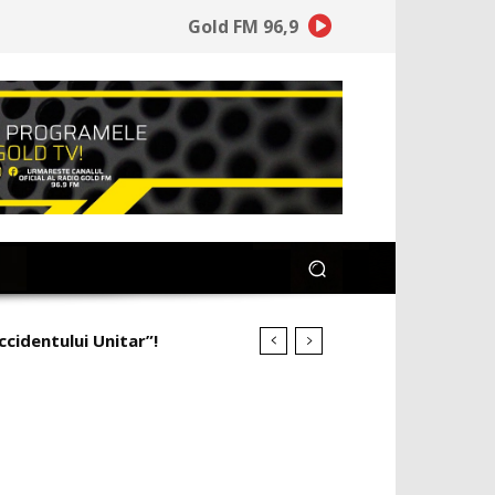
Gold FM 96,9
identului Unitar”!
ineață la ce a pierdut”!