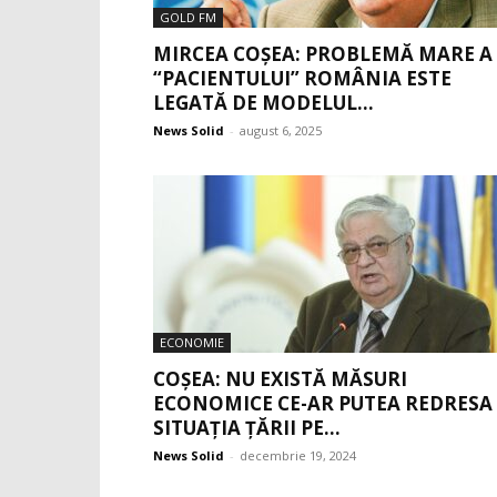
GOLD FM
MIRCEA COȘEA: PROBLEMĂ MARE A
“PACIENTULUI” ROMÂNIA ESTE
LEGATĂ DE MODELUL...
News Solid
-
august 6, 2025
ECONOMIE
COȘEA: NU EXISTĂ MĂSURI
ECONOMICE CE-AR PUTEA REDRESA
SITUAȚIA ȚĂRII PE...
News Solid
-
decembrie 19, 2024