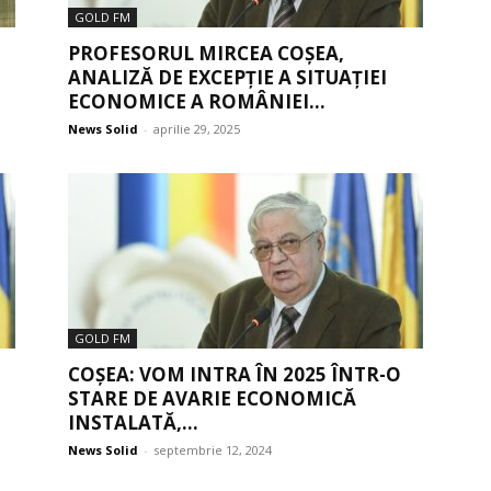
GOLD FM
PROFESORUL MIRCEA COȘEA,
ANALIZĂ DE EXCEPȚIE A SITUAȚIEI
ECONOMICE A ROMÂNIEI...
News Solid
-
aprilie 29, 2025
GOLD FM
COȘEA: VOM INTRA ÎN 2025 ÎNTR-O
STARE DE AVARIE ECONOMICĂ
INSTALATĂ,...
News Solid
-
septembrie 12, 2024