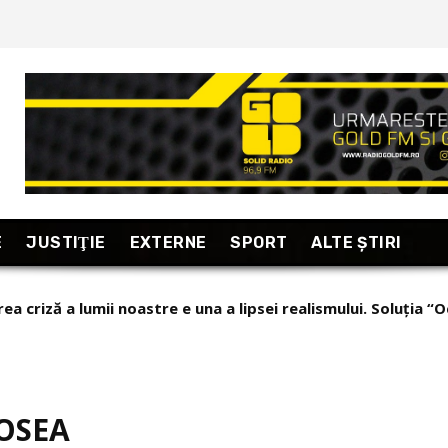
E
JUSTIŢIE
EXTERNE
SPORT
ALTE ŞTIRI
criză a lumii noastre e una a lipsei realismului. Soluția “Occ
taj excepțional din Armenia, “țara care se uită în fiecare dim
COSEA