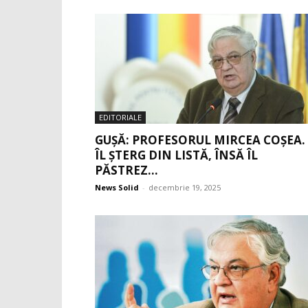
EDITORIALE
GUȘĂ: PROFESORUL MIRCEA COȘEA.
ÎL ȘTERG DIN LISTĂ, ÎNSĂ ÎL
PĂSTREZ...
News Solid
-
decembrie 19, 2025