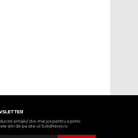
WSLETTER
oduceţi emailul dvs. mai jos pentru a primi
ele ştiri de pe site-ul SolidNews.ro