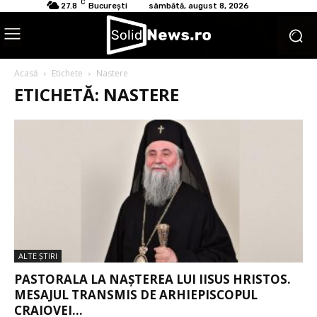
C
27.8
București
sâmbătă, august 8, 2026
Acasă
Etichete
Nastere
ETICHETĂ: NASTERE
ALTE ŞTIRI
PASTORALA LA NAŞTEREA LUI IISUS HRISTOS.
MESAJUL TRANSMIS DE ARHIEPISCOPUL
CRAIOVEI...