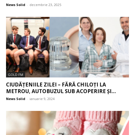
News Solid
-
decembrie 23, 2025
GOLD FM
CIUDĂȚENIILE ZILEI – FĂRĂ CHILOȚI LA
METROU, AUTOBUZUL SUB ACOPERIRE ȘI...
News Solid
-
ianuarie 9, 2024