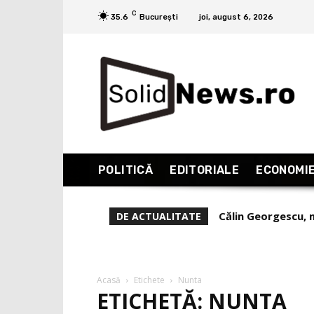
C
35.6
București
joi, august 6, 2026
POLITICĂ
EDITORIALE
ECONOMI
Călin Georgescu, me
Cum au organizat
DE ACTUALITATE
mii de euro!
Acasă
Etichete
Nunta
ETICHETĂ: NUNTA