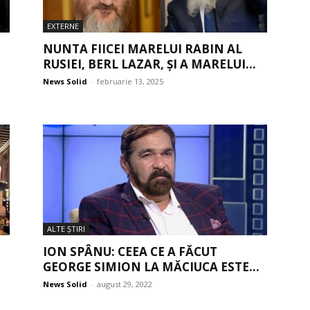
EXTERNE
NUNTA FIICEI MARELUI RABIN AL
RUSIEI, BERL LAZAR, ȘI A MARELUI...
News Solid
-
februarie 13, 2025
ALTE ŞTIRI
ION SPÂNU: CEEA CE A FĂCUT
GEORGE SIMION LA MĂCIUCA ESTE...
News Solid
-
august 29, 2022