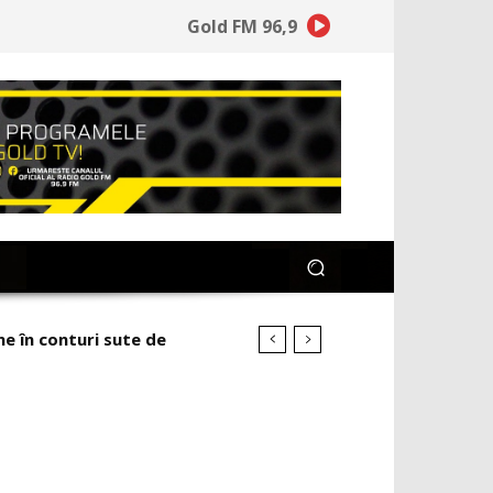
Gold FM 96,9
 în conturi sute de
a pe mai mult aur