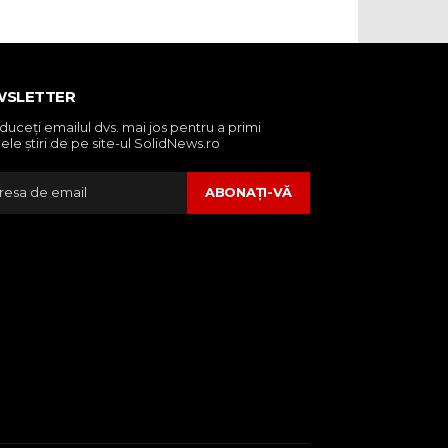
WSLETTER
oduceţi emailul dvs. mai jos pentru a primi
ele ştiri de pe site-ul SolidNews.ro
ABONAŢI-VĂ