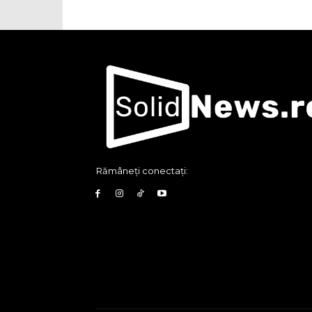
Rămâneți conectați: