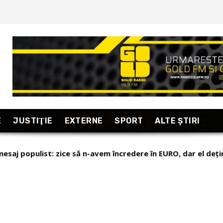
E
JUSTIŢIE
EXTERNE
SPORT
ALTE ŞTIRI
saj populist: zice să n-avem încredere în EURO, dar el deține
 Emiratele Arabe Unite un întreg război pentru a pune mân