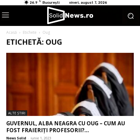
C
26.9
București
vineri, august 7, 2026
Acasă
Etichete
Oug
ETICHETĂ: OUG
ALTE ŞTIRI
GUVERNUL, ALBA NEAGRA CU OUG – CUM AU
FOST FRAIERIȚI PROFESORII?...
News Solid
-
iunie 1, 2023