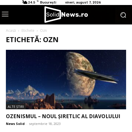
C
24.5
București
vineri, august 7, 2026
Acasă
Etichete
Ozn
ETICHETĂ: OZN
ALTE ŞTIRI
OZENISMUL – NOUL ȘIRETLIC AL DIAVOLULUI
News Solid
-
septembrie 18, 2023