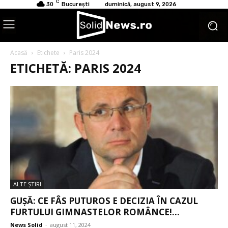
C
30
București
duminică, august 9, 2026
Acasă
Etichete
Paris 2024
ETICHETĂ: PARIS 2024
ALTE ŞTIRI
GUȘĂ: CE FÂS PUTUROS E DECIZIA ÎN CAZUL
FURTULUI GIMNASTELOR ROMÂNCE!...
News Solid
-
august 11, 2024