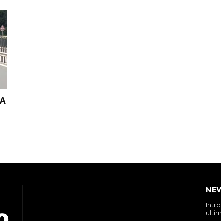
VA
NE
Intr
ultim