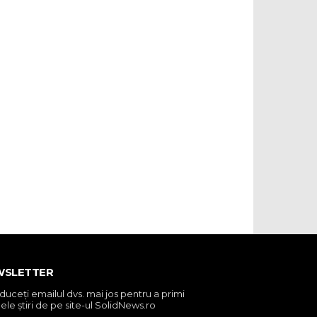
WSLETTER
oduceţi emailul dvs. mai jos pentru a primi
ele ştiri de pe site-ul SolidNews.ro