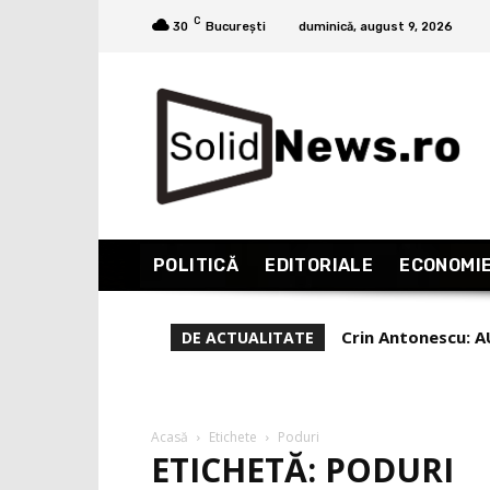
C
30
București
duminică, august 9, 2026
POLITICĂ
EDITORIALE
ECONOMI
Crin Antonescu: A
DE ACTUALITATE
decât pro Simion!
Acasă
Etichete
Poduri
ETICHETĂ: PODURI