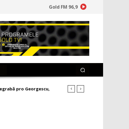
Gold FM 96,9
 degrabă pro Georgescu,