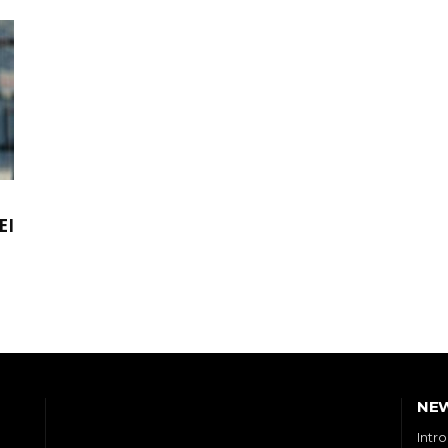
EI
NE
Intr