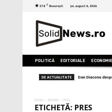
C
27.8
București
joi, august 6, 2026
POLITICĂ
EDITORIALE
ECONOMI
Dan Diaconu despr
DE ACTUALITATE
Acasă
Etichete
Pres
ETICHETĂ: PRES