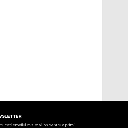
WSLETTER
oduceţi emailul dvs. mai jos pentru a primi