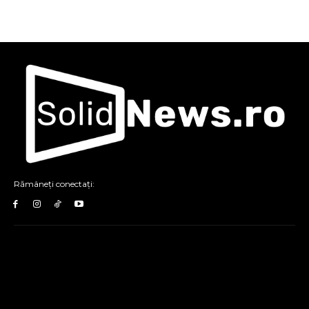
Rămâneți conectați: