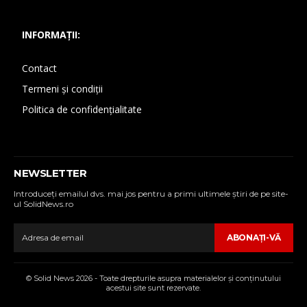
INFORMAȚII:
Contact
Termeni și condiții
Politica de confidențialitate
NEWSLETTER
Introduceţi emailul dvs. mai jos pentru a primi ultimele ştiri de pe site-
ul SolidNews.ro
ABONAŢI-VĂ
© Solid News 2026 - Toate drepturile asupra materialelor şi conţinutului
acestui site sunt rezervate.