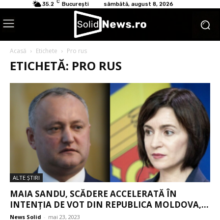
C
35.2
București
sâmbătă, august 8, 2026
Acasă
Etichete
Pro rus
ETICHETĂ: PRO RUS
ALTE ŞTIRI
MAIA SANDU, SCĂDERE ACCELERATĂ ÎN
INTENȚIA DE VOT DIN REPUBLICA MOLDOVA,...
News Solid
-
mai 23, 2023