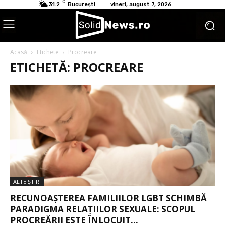
C
31.2
București
vineri, august 7, 2026
Acasă
Etichete
Procreare
ETICHETĂ: PROCREARE
ALTE ŞTIRI
RECUNOAȘTEREA FAMILIILOR LGBT SCHIMBĂ
PARADIGMA RELAȚIILOR SEXUALE: SCOPUL
PROCREĂRII ESTE ÎNLOCUIT...