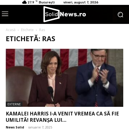
C
27.9
București
vineri, august 7, 2026
Acasă
Etichete
Ras
ETICHETĂ: RAS
EXTERNE
KAMALEI HARRIS I-A VENIT VREMEA CA SĂ FIE
UMILITĂ! REVANȘA LUI...
News Solid
-
ianuarie 7, 2025