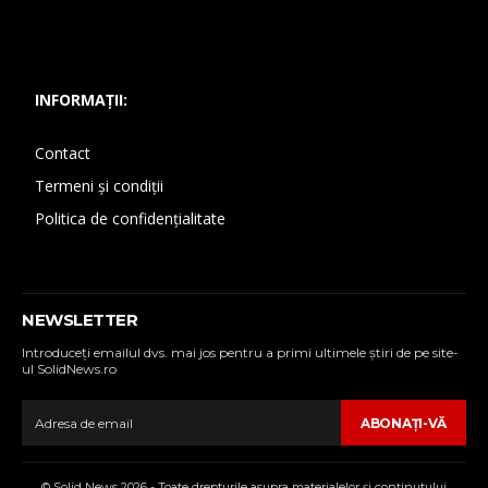
INFORMAȚII:
Contact
Termeni și condiții
Politica de confidențialitate
NEWSLETTER
Introduceţi emailul dvs. mai jos pentru a primi ultimele ştiri de pe site-
ul SolidNews.ro
ABONAŢI-VĂ
© Solid News 2026 - Toate drepturile asupra materialelor şi conţinutului