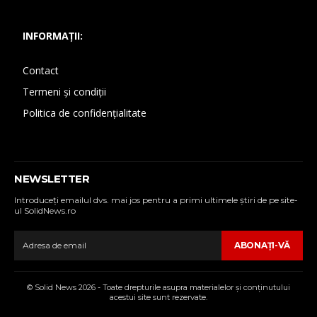
INFORMAȚII:
Contact
Termeni și condiții
Politica de confidențialitate
NEWSLETTER
Introduceţi emailul dvs. mai jos pentru a primi ultimele ştiri de pe site-
ul SolidNews.ro
ABONAŢI-VĂ
© Solid News 2026 - Toate drepturile asupra materialelor şi conţinutului
acestui site sunt rezervate.