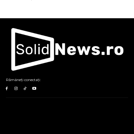
Rămâneți conectați: