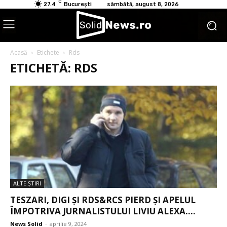
C
27.4
București
sâmbătă, august 8, 2026
Acasă
Etichete
Rds
ETICHETĂ: RDS
ALTE ŞTIRI
TESZARI, DIGI ȘI RDS&RCS PIERD ȘI APELUL
ÎMPOTRIVA JURNALISTULUI LIVIU ALEXA....
News Solid
-
aprilie 9, 2024