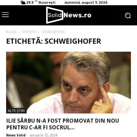
C
28.8
București
duminică, august 9, 2026
Acasă
Etichete
Schweighofer
ETICHETĂ: SCHWEIGHOFER
ALTE ŞTIRI
ILIE SÂRBU N-A FOST PROMOVAT DIN NOU
PENTRU C-AR FI SOCRUL...
News Solid
-
ianuarie 12, 2024