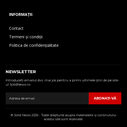
INFORMAȚII:
Contact
Termeni și condiții
Politica de confidențialitate
NEWSLETTER
Introduceţi emailul dvs. mai jos pentru a primi ultimele ştiri de pe site-
ul SolidNews.ro
ABONAŢI-VĂ
© Solid News 2026 - Toate drepturile asupra materialelor şi conţinutului
acestui site sunt rezervate.