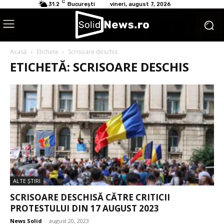
C
31.2
București
vineri, august 7, 2026
Acasă
Etichete
Scrisoare deschis
ETICHETĂ: SCRISOARE DESCHIS
ALTE ŞTIRI
SCRISOARE DESCHISĂ CĂTRE CRITICII
PROTESTULUI DIN 17 AUGUST 2023
News Solid
-
august 20, 2023