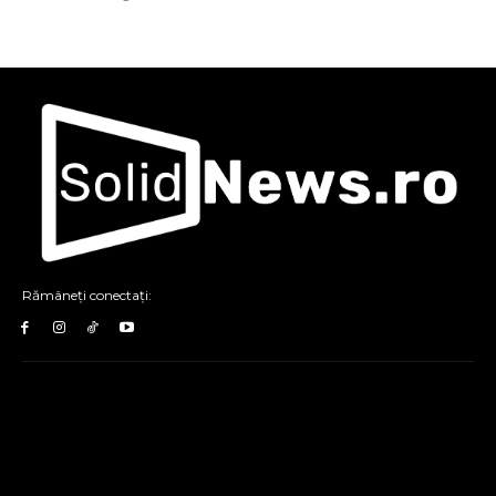
Rămâneți conectați: