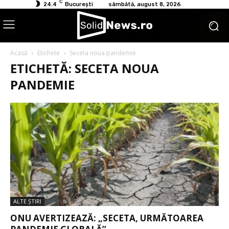
C
24.4
București
sâmbătă, august 8, 2026
Acasă
Etichete
Seceta noua pandemie
ETICHETĂ: SECETA NOUA
PANDEMIE
ALTE ŞTIRI
ONU AVERTIZEAZĂ: „SECETA, URMĂTOAREA