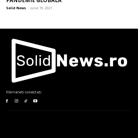
PANDEMIE GLOBALĂ”
Solid News
-
iunie 19, 2021
Rămâneți conectați: