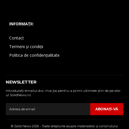
INFORMAȚII:
Contact
Termeni și condiții
Politica de confidențialitate
NEWSLETTER
Introduceţi emailul dvs. mai jos pentru a primi ultimele ştiri de pe site-
ul SolidNews.ro
ABONAŢI-VĂ
© Solid News 2026 - Toate drepturile asupra materialelor şi conţinutului