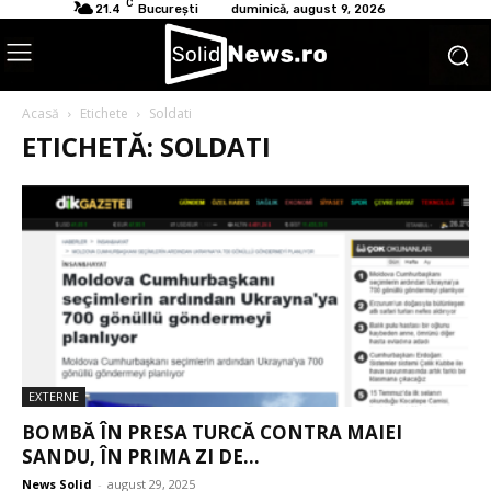
C
21.4
București
duminică, august 9, 2026
Acasă
Etichete
Soldati
ETICHETĂ: SOLDATI
EXTERNE
BOMBĂ ÎN PRESA TURCĂ CONTRA MAIEI
SANDU, ÎN PRIMA ZI DE...
News Solid
-
august 29, 2025