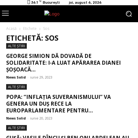
C
36.1
București
joi, august 6, 2026
Acasă
Etichete
Sos
ETICHETĂ: SOS
ALTE ŞTIRI
GEORGE SIMION DĂ DOVADĂ DE
SOLIDARITATE: I-A LUAT APĂRAREA DIANEI
ȘOȘOACĂ...
News Solid
-
iunie 29, 2023
ALTE ŞTIRI
POPA: “INFLAȚIA SUVERANISMULUI” VA
GENERA UN DUȘ RECE LA
EUROPARLAMENTARE PENTRU...
News Solid
-
iunie 20, 2023
ALTE ŞTIRI
GUȘĂ: VASILE DÎNCU ȘI BEN ONI ARDELEAN AU