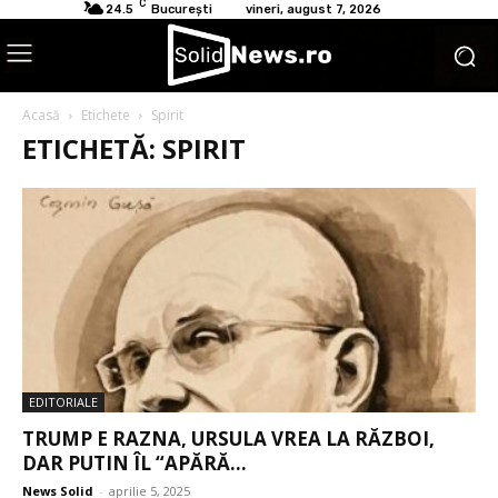
C
24.5
București
vineri, august 7, 2026
Acasă
Etichete
Spirit
ETICHETĂ: SPIRIT
EDITORIALE
TRUMP E RAZNA, URSULA VREA LA RĂZBOI,
DAR PUTIN ÎL “APĂRĂ...
News Solid
-
aprilie 5, 2025