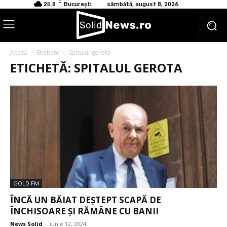
C
25.8
București
sâmbătă, august 8, 2026
Acasă
Etichete
Spitalul gerota
ETICHETĂ: SPITALUL GEROTA
GOLD FM
ÎNCĂ UN BĂIAT DEȘTEPT SCAPĂ DE
ÎNCHISOARE ȘI RĂMÂNE CU BANII
News Solid
-
iunie 12, 2024