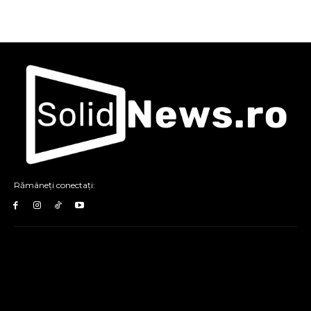
Rămâneți conectați: