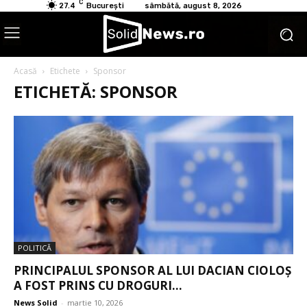
C
27.4
București
sâmbătă, august 8, 2026
Acasă
Etichete
Sponsor
ETICHETĂ: SPONSOR
POLITICĂ
PRINCIPALUL SPONSOR AL LUI DACIAN CIOLOȘ
A FOST PRINS CU DROGURI...
News Solid
-
martie 10, 2026