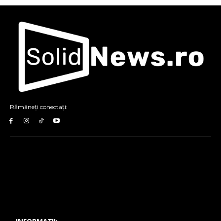
Rămâneți conectați: