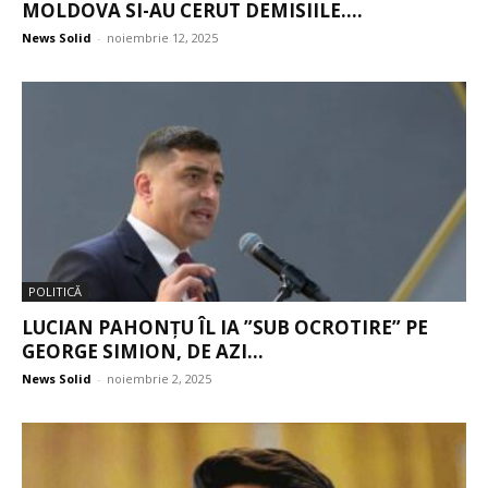
MOLDOVA SI-AU CERUT DEMISIILE....
News Solid
-
noiembrie 12, 2025
POLITICĂ
LUCIAN PAHONȚU ÎL IA ”SUB OCROTIRE” PE
GEORGE SIMION, DE AZI...
News Solid
-
noiembrie 2, 2025