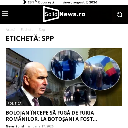
C
23.1
București
vineri, august 7, 2026
Acasă
Etichete
Spp
ETICHETĂ: SPP
POLITICĂ
BOLOJAN ÎNCEPE SĂ FUGĂ DE FURIA
ROMÂNILOR. LA BOTOȘANI A FOST...
News Solid
-
ianuarie 17, 2026