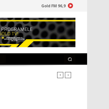
Gold FM 96,9
suntem manipulați și cum