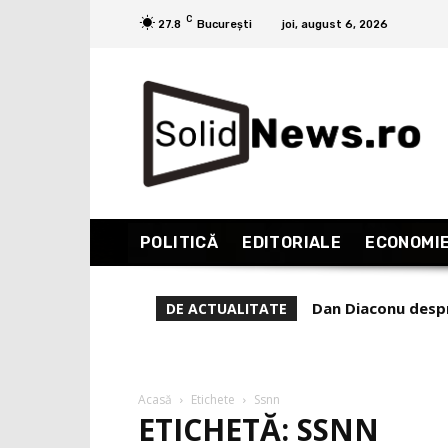
C
27.8
București
joi, august 6, 2026
POLITICĂ
EDITORIALE
ECONOMI
Dan Diaconu despr
Liviu Alexa la
DE ACTUALITATE
”marii influence
Acasă
Etichete
Ssnn
ETICHETĂ: SSNN