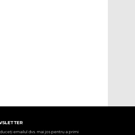
WSLETTER
oduceţi emailul dvs. mai jos pentru a primi