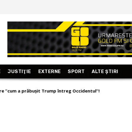
E
JUSTIŢIE
EXTERNE
SPORT
ALTE ŞTIRI
e ”cum a prăbușit Trump întreg Occidentul”!
nsează proiectul CONTRO/VERSAT. Demonstrația despre cum 
ri scriu la comandă”!