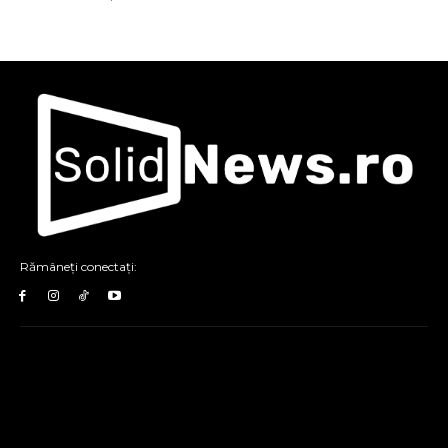
Rămâneți conectați: