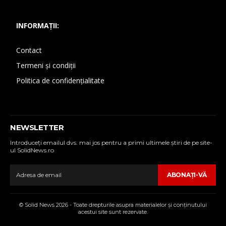
INFORMAȚII:
Contact
Termeni și condiții
Politica de confidențialitate
NEWSLETTER
Introduceţi emailul dvs. mai jos pentru a primi ultimele ştiri de pe site-
ul SolidNews.ro
ABONAŢI-VĂ
© Solid News 2026 - Toate drepturile asupra materialelor şi conţinutului
acestui site sunt rezervate.