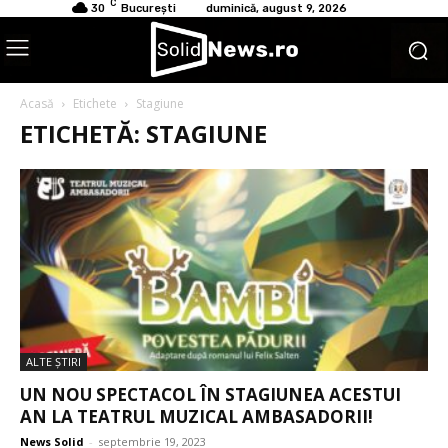
C
30
București
duminică, august 9, 2026
Acasă
Etichete
Stagiune
ETICHETĂ: STAGIUNE
ALTE ŞTIRI
UN NOU SPECTACOL ÎN STAGIUNEA ACESTUI
AN LA TEATRUL MUZICAL AMBASADORII!
News Solid
-
septembrie 19, 2023