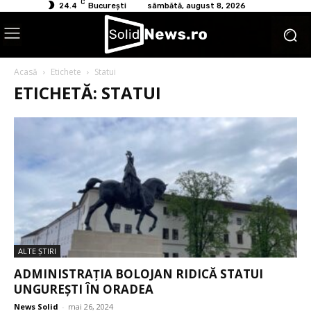
C
24.4
București
sâmbătă, august 8, 2026
Acasă
Etichete
Statui
ETICHETĂ: STATUI
ALTE ŞTIRI
ADMINISTRAȚIA BOLOJAN RIDICĂ STATUI
UNGUREȘTI ÎN ORADEA
News Solid
-
mai 26, 2024