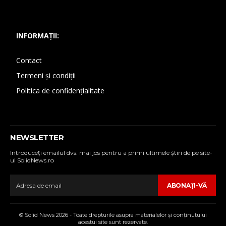
INFORMAȚII:
Contact
Termeni și condiții
Politica de confidențialitate
NEWSLETTER
Introduceţi emailul dvs. mai jos pentru a primi ultimele ştiri de pe site-
ul SolidNews.ro
ABONAŢI-VĂ
© Solid News 2026 - Toate drepturile asupra materialelor şi conţinutului
acestui site sunt rezervate.