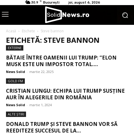
C
30.9
București
joi, august 6, 2026
Acasă
Etichete
Steve bannon
ETICHETĂ: STEVE BANNON
EXTERNE
BĂTAIE ÎNTRE OAMENII LUI TRUMP: “ELON
MUSK ESTE UN IMPOSTOR TOTAL....
News Solid
-
martie 22, 2025
GOLD FM
CRISTIAN LUNGU: ECHIPA LUI TRUMP SUSȚINE
AUR ÎN ALEGERILE DIN ROMÂNIA
News Solid
-
martie 1, 2024
ALTE ŞTIRI
DONALD TRUMP ȘI STEVE BANNON VOR SĂ
REEDITEZE SUCCESUL DE LA...