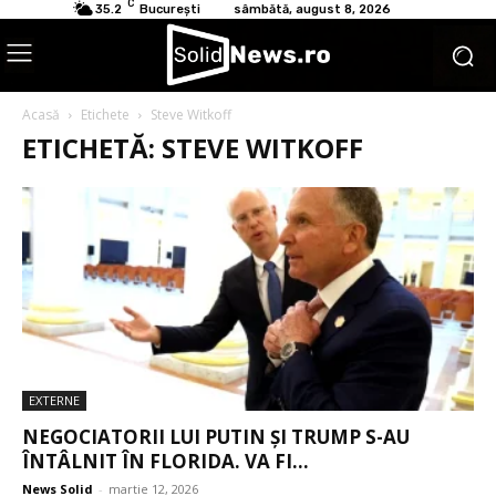
C
35.2
București
sâmbătă, august 8, 2026
Acasă
Etichete
Steve Witkoff
ETICHETĂ: STEVE WITKOFF
EXTERNE
NEGOCIATORII LUI PUTIN ȘI TRUMP S-AU
ÎNTÂLNIT ÎN FLORIDA. VA FI...
News Solid
-
martie 12, 2026