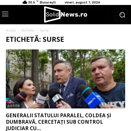
C
30.5
București
vineri, august 7, 2026
Acasă
Etichete
Surse
ETICHETĂ: SURSE
JUSTIŢIE
GENERALII STATULUI PARALEL, COLDEA ȘI
DUMBRAVĂ, CERCETAȚI SUB CONTROL
JUDICIAR CU...