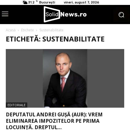
C
31.2
București
vineri, august 7, 2026
Acasă
Etichete
Sustenabilitate
ETICHETĂ: SUSTENABILITATE
EDITORIALE
DEPUTATUL ANDREI GUȘĂ (AUR): VREM
ELIMINAREA IMPOZITELOR PE PRIMA
LOCUINȚĂ. DREPTUL...