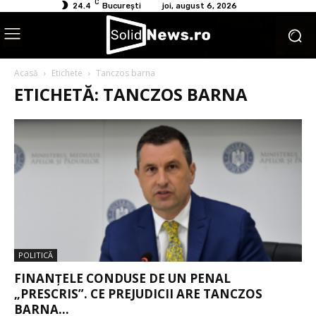
C
24.4
București
joi, august 6, 2026
Acasă
Etichete
Tanczos barna
ETICHETĂ: TANCZOS BARNA
POLITICĂ
FINANȚELE CONDUSE DE UN PENAL
„PRESCRIS”. CE PREJUDICII ARE TANCZOS
BARNA...