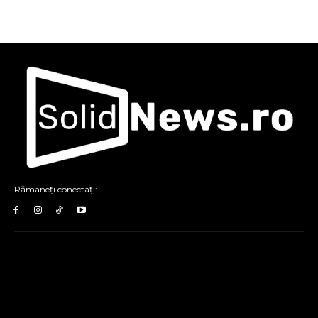
Rămâneți conectați: