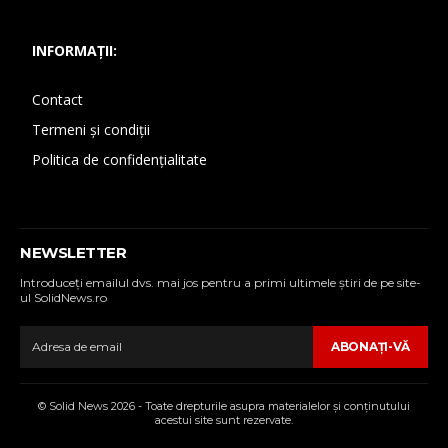
INFORMAȚII:
Contact
Termeni și condiții
Politica de confidențialitate
NEWSLETTER
Introduceţi emailul dvs. mai jos pentru a primi ultimele ştiri de pe site-
ul SolidNews.ro
ABONAŢI-VĂ
© Solid News 2026 - Toate drepturile asupra materialelor şi conţinutului
acestui site sunt rezervate.