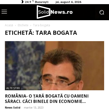
C
24.9
București
joi, august 6, 2026
Acasă
Etichete
Tara bogata
ETICHETĂ: TARA BOGATA
ALTE ŞTIRI
ROMÂNIA- O ȚARĂ BOGATĂ CU OAMENI
SĂRACI. CĂCI BINELE DIN ECONOMIE...
News Solid
-
martie 13, 2023