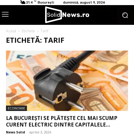
C
21.4
București
duminică, august 9, 2026
Acasă
Etichete
Tarif
ETICHETĂ: TARIF
ECONOMIE
LA BUCUREȘTI SE PLĂTEȘTE CEL MAI SCUMP
CURENT ELECTRIC DINTRE CAPITALELE...
News Solid
-
aprilie 3, 2026