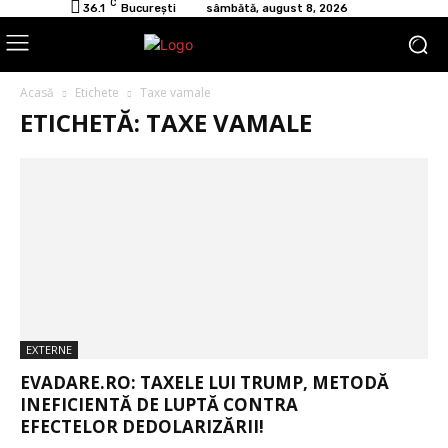
C
36.1
București
sâmbătă, august 8, 2026
Acasă
Etichete
Taxe vamale
ETICHETĂ: TAXE VAMALE
EXTERNE
EVADARE.RO: TAXELE LUI TRUMP, METODĂ
INEFICIENTĂ DE LUPTĂ CONTRA
EFECTELOR DEDOLARIZĂRII!