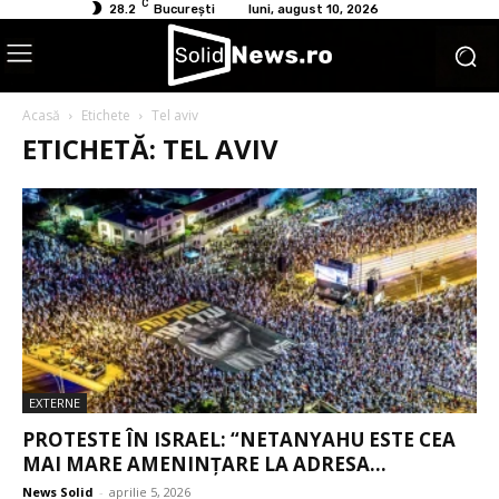
C
28.2
București
luni, august 10, 2026
Acasă
Etichete
Tel aviv
ETICHETĂ: TEL AVIV
EXTERNE
PROTESTE ÎN ISRAEL: “NETANYAHU ESTE CEA
MAI MARE AMENINȚARE LA ADRESA...
News Solid
-
aprilie 5, 2026