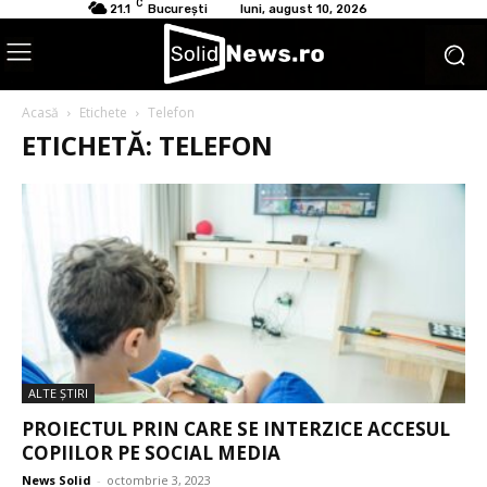
C
21.1
București
luni, august 10, 2026
Acasă
Etichete
Telefon
ETICHETĂ: TELEFON
ALTE ŞTIRI
PROIECTUL PRIN CARE SE INTERZICE ACCESUL
COPIILOR PE SOCIAL MEDIA
News Solid
-
octombrie 3, 2023