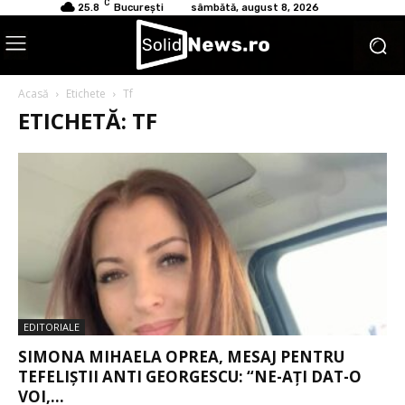
C
25.8
București
sâmbătă, august 8, 2026
Acasă
Etichete
Tf
ETICHETĂ: TF
EDITORIALE
SIMONA MIHAELA OPREA, MESAJ PENTRU
TEFELIȘTII ANTI GEORGESCU: “NE-AȚI DAT-O
VOI,...