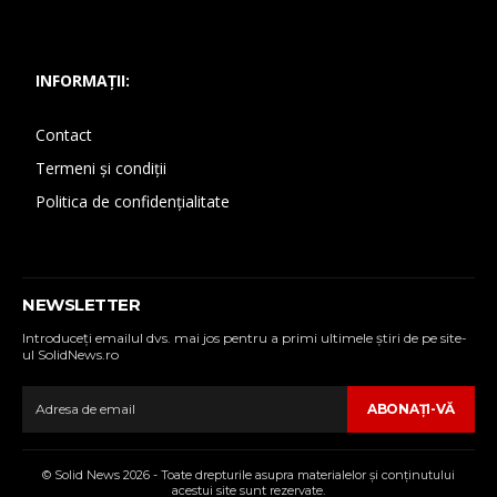
INFORMAȚII:
Contact
Termeni și condiții
Politica de confidențialitate
NEWSLETTER
Introduceţi emailul dvs. mai jos pentru a primi ultimele ştiri de pe site-
ul SolidNews.ro
ABONAŢI-VĂ
© Solid News 2026 - Toate drepturile asupra materialelor şi conţinutului
acestui site sunt rezervate.