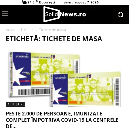
C
24.5
București
vineri, august 7, 2026
Acasă
Etichete
Tichete de masa
ETICHETĂ: TICHETE DE MASA
ALTE ŞTIRI
PESTE 2.000 DE PERSOANE, IMUNIZATE
COMPLET ÎMPOTRIVA COVID-19 LA CENTRELE
DE...