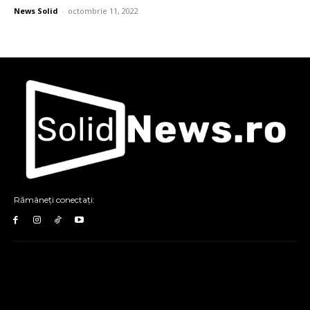
News Solid
-
octombrie 11, 2022
Rămâneți conectați: