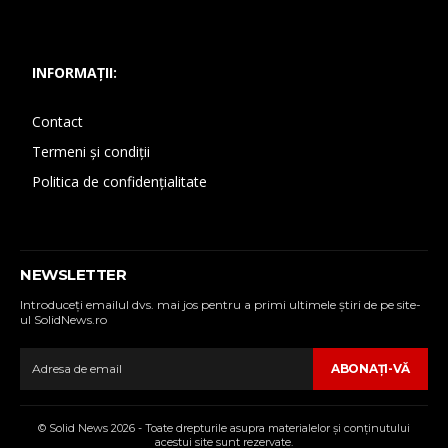
INFORMAȚII:
Contact
Termeni și condiții
Politica de confidențialitate
NEWSLETTER
Introduceţi emailul dvs. mai jos pentru a primi ultimele ştiri de pe site-
ul SolidNews.ro
ABONAŢI-VĂ
© Solid News 2026 - Toate drepturile asupra materialelor şi conţinutului
acestui site sunt rezervate.