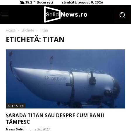
C
35.2
București
sâmbătă, august 8, 2026
Acasă
Etichete
Titan
ETICHETĂ: TITAN
ALTE ŞTIRI
ȘARADA TITAN SAU DESPRE CUM BANII
TÂMPESC
News Solid
-
iunie 26, 2023